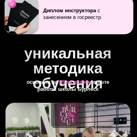
ТАРИФ CТАНДАРТ
Обучающие модули
Переход к преподаванию
Инструктор от Бога
Нейросети для инструктора
Курс под ключ
Программа по маникюру
Инструктор в цифре
Инструктор в законе
Оффлайн курс
Соцсети инструктора
Легкие продажи
Первые ученики
Переход в онлайн
Программа по педикюру
Дополнительно
готовая программа по маникюру