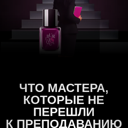
сейчас для
преподавания
не нужно
Все знать и уметь, можно
передавать свой опыт на любом
этапе в узкой теме
Иметь тысячи подписчиков для
передачи знаний, важно не
количество, а качество
Открывать студию, можно сделать
первый запуск в онлайн, сидя
дома