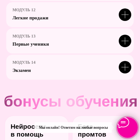
настенный диплом инструктора
Чат участников
МОДУЛЬ 12
Чат с куратором на 20 человек
Легкие продажи
Эфиры с ответами на вопросы после
каждого модуля
Конспекты, чек-листы и полезные
материалы
МОДУЛЬ 13
12 групповых созвонов с куратором
Первые ученики
Обратная связь от куратора по
заданиям на платформе
Доступ к курсу после окончания 12
месяцев
МОДУЛЬ 14
АККРЕДИТАЦИЯ ОТ БУРЛЕСК
Экзамен
Мы онлайн! Ответим на любые вопросы