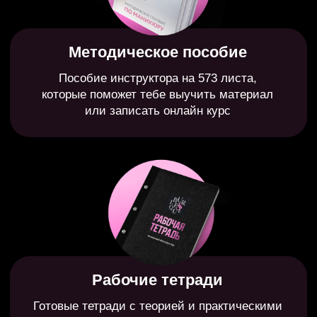
инструктора
преподаванию
другие
курсы
Короткая поверхностная информация
Старые нерабочие методы
Необходимость докупать все отдельно
Поверхностная информация по продажаж
время учить
300 коротких наполненных уроков
,
с понятными инструкциями на
каждое действие