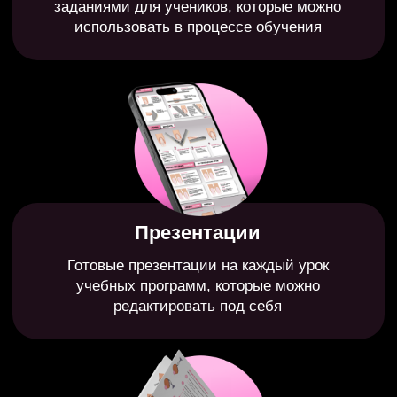
Полная пошаговая система
перехода мастера к
преподаванию без выгорания
Современные инструменты
,
облегчающие создание курсов и
ведение соцсетей в 5 раз
Внедрение во время курса
,
с разбором каждого задания
индивидуально
Готовые учебные программы
с полной упаковкой и начинкой
для ведения курса под ключ
Готовые шаблоны для упаковки
соцсетей
для быстрого
привлечения учеников