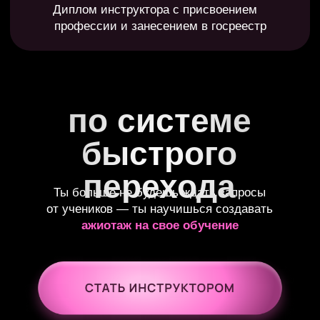
бонусы обучения
Нейросети
База
в помощь
промтов
Знакомство с ии для
База уникальных
создания программ и
промтов, чтобы ии
контента
работал под тебя