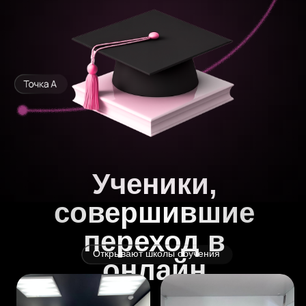
Пыталась набрать учеников, но нет
продаж – хочу понять,
как создать
очередь без постоянного контента.
Есть опыт и клиенты, но нет
уверенности – хочу
поверить в свою
экспертность и получать запросы.
Планирую переход в онлайн, но не
разбираюсь в технике –
нужны
инструкции по запуску курса.
Веду соцсети, но контент не продает –
хочу
научиться создавать материалы,
которые работают за меня.