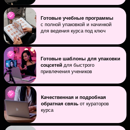
шаблон сайта
шаблоны для соцсетей
диплом инструктора
педагогическое образование групповой
разбор от Ирины Неверович
настенный диплом инструктора
Чат участников
Чат с куратором на 30 человек
Эфиры с ответами на вопросы после
каждого модуля
Конспекты, чек-листы и полезные
материалы
10 групповых созвонов с куратором
Обратная связь от куратора по заданиям
на платформе
Доступ к курсу 3 месяца
готовая программа по педикюру
переход в онлайн
готовые презентации для курса по
педикюру
методическое пособие по педикюру
аккредитация от Бурлеск