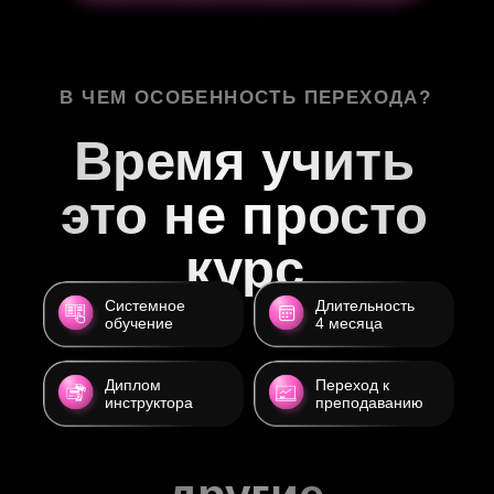
Конспекты
Бонусный
лекций
модуль: Команда
Электронный учебник по
Узнаешь как и что можно
переходу мастера в
делегировать, чтобы
преподавание
зарабатывать чужими
руками