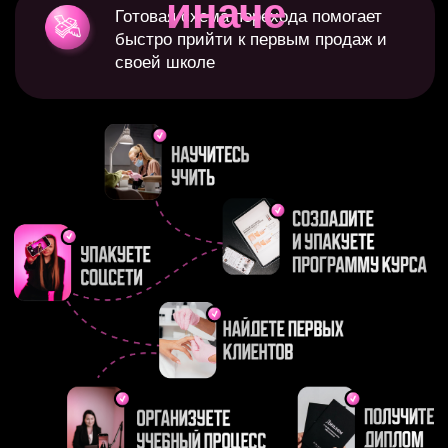
Время
учить
Ты получишь
метод быстрого перехода в онлайн
,
готовые программы обучения и внедришь все