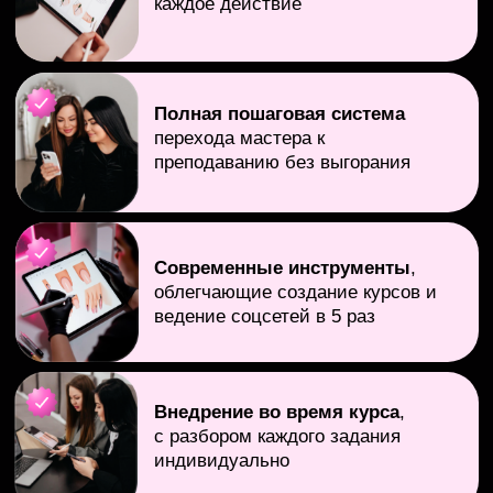
Обучающие модули
Переход к преподаванию
Инструктор от Бога
Нейросети для инструктора
Курс под ключ
Программа по маникюру
Инструктор в цифре
Инструктор в законе
Оффлайн курс
Соцсети инструктора
Легкие продажи
Первые ученики
Переход в онлайн
Программа по педикюру
Дополнительно
готовая программа по маникюру
готовые презентации для ведения курсов
по маникюру
электронное пособие инструктора по
маникюру на 570 стр
готовые схемы для маникюра
рабочая тетрадь по маникюру для
учеников