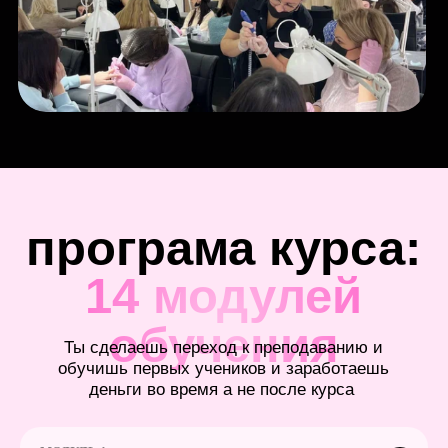
готовая программа по педикюру
готовые презентации для ведения
курсов по маникюру
готовые презентации для ведения
курсов по педикюру
электронное пособие инструктора по
маникюру на 570 стр
электронное пособие инструктора по
педикюру
готовые схемы для маникюра
готовые схемы для педикюра
рабочая тетрадь по маникюру для
учеников
шаблон сайта по маникюру
шаблон сайта по педикюру
шаблоны для соцсетей
диплом инструктора
педагогическое образование
групповой разбор от Ирины Неверович
настенный диплом инструктора
Чат участников
Чат с куратором на 30 человек
Эфиры с ответами на вопросы после
каждого модуля
Конспекты, чек-листы и полезные
материалы
12 групповых созвонов с куратором
Обратная связь от куратора по заданиям