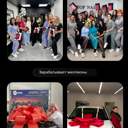
что ты
получишь
Учебная программа
Готовая программа от бурлеск по маникюру
с 0 и для опытных мастеров