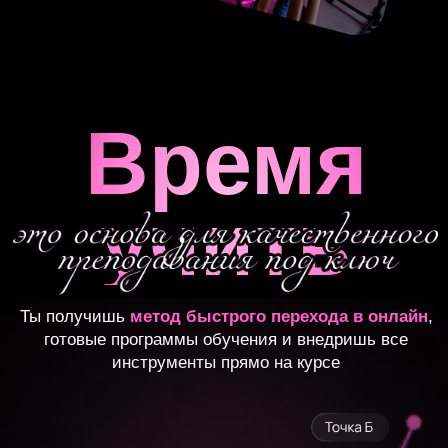
Для кого
это
обучение
Хочу преподавать, но не знаю, с чего
начать –
нужна пошаговая схема
.
Обучала, но недовольна результатами –
ищу
проверенные методики и примеры
работ мастеров.