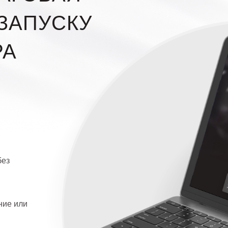
ЗАПУСКУ
РА
без
ние или