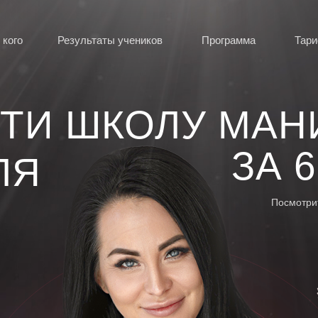
 кого
Результаты учеников
Программа
Тар
ТИ ШКОЛУ МА
ЗА
6
ЛЯ
Посмотрит